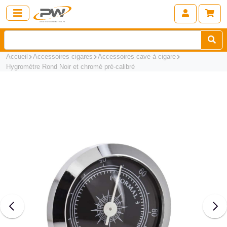
Accueil
Accessoires cigares
Accessoires cave à cigare
Hygromètre Rond Noir et chromé pré-calibré