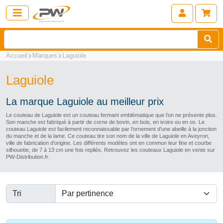
Accueil
Marques
Laguiole
Laguiole
La marque Laguiole au meilleur prix
Le couteau de Laguiole est un couteau fermant emblématique que l’on ne présente plus.
Son manche est fabriqué à partir de corne de bovin, en bois, en ivoire ou en os. Le
couteau Laguiole est facilement reconnaissable par l’ornement d'une abeille à la jonction
du manche et de la lame. Ce couteau tire son nom de la ville de Laguiole en Aveyron,
ville de fabrication d'origine. Les différents modèles ont en commun leur fine et courbe
silhouette, de 7 à 13 cm une fois repliés. Retrouvez les couteaux Laguiole en vente sur
PW-Distribution.fr.
Tri