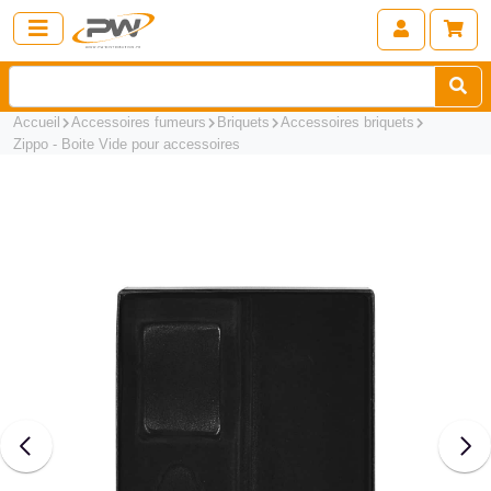
Accueil
Accessoires fumeurs
Briquets
Accessoires briquets
Zippo - Boite Vide pour accessoires