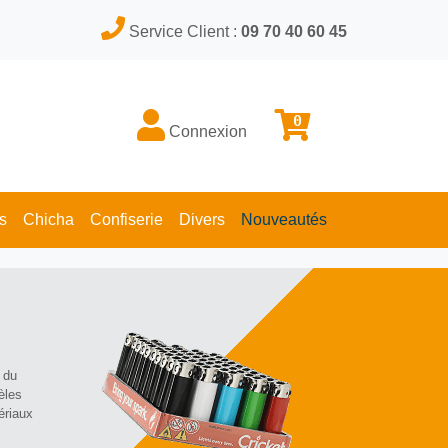
Service Client :
09 70 40 60 45
0
Connexion
s
Chicha
Confiserie
Divers
Nouveautés
 du
èles
ériaux