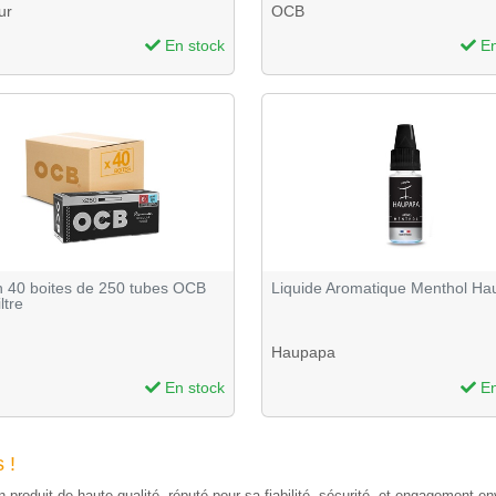
ur
OCB
En stock
En
n 40 boites de 250 tubes OCB
Liquide Aromatique Menthol H
ltre
Haupapa
En stock
En
 !
 un produit de haute qualité, réputé pour sa fiabilité, sécurité, et engagement